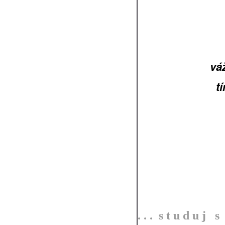
vá
t
. . . s t u d u j s 