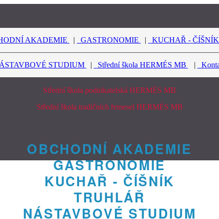
ODNÍ AKADEMIE
|
GASTRONOMIE
|
KUCHAŘ - ČÍŠNÍ
STAVBOVÉ STUDIUM
|
Střední škola HERMÉS MB
|
Kont
Střední škola podnikatelská HERMÉS MB
Střední škola tradičních řemesel HERMÉS MB
OBCHODNÍ AKADEMIE
GASTRONOMIE
KUCHAŘ - ČÍŠNÍK
TRUHLÁŘ
NÁSTAVBOVÉ STUDIUM