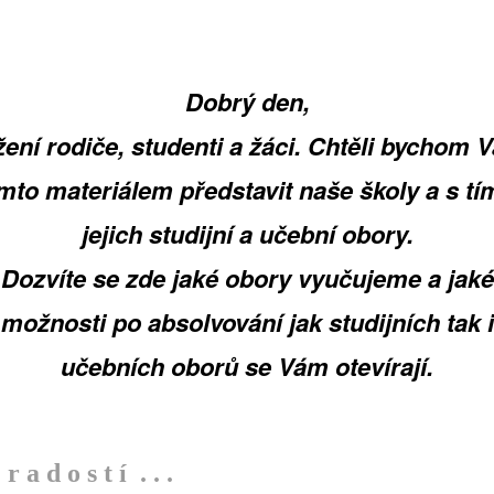
Dobrý den,
žení rodiče, studenti a žáci. Chtěli bychom 
ímto materiálem představit naše školy a s tím
jejich studijní a učební obory.
Dozvíte se zde jaké obory vyučujeme a jaké
možnosti po absolvování jak studijních tak i
učebních oborů se Vám otevírají.
r a d o s t í . . .